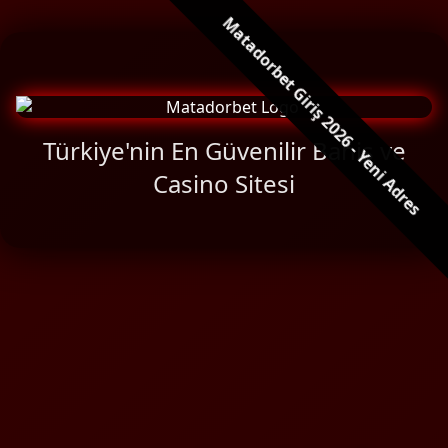
Matadorbet Giriş 2026 - Yeni Adres
Türkiye'nin En Güvenilir Bahis ve
Casino Sitesi