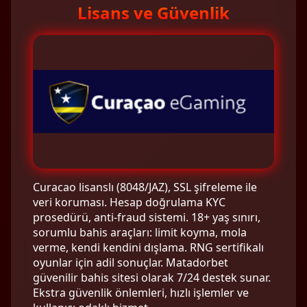
Lisans ve Güvenlik
Curacao lisanslı (8048/JAZ), SSL şifreleme ile
veri koruması. Hesap doğrulama KYC
prosedürü, anti-fraud sistemi. 18+ yaş sınırı,
sorumlu bahis araçları: limit koyma, mola
verme, kendi kendini dışlama. RNG sertifikalı
oyunlar için adil sonuçlar. Matadorbet
güvenilir bahis sitesi olarak 7/24 destek sunar.
Ekstra güvenlik önlemleri, hızlı işlemler ve