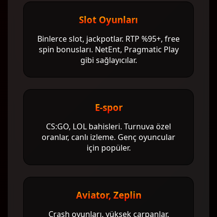
Slot Oyunları
Binlerce slot, jackpotlar. RTP %95+, free
spin bonusları. NetEnt, Pragmatic Play
gibi sağlayıcılar.
E-spor
CS:GO, LOL bahisleri. Turnuva özel
oranlar, canlı izleme. Genç oyuncular
için popüler.
Aviator, Zeplin
Crash oyunları, yüksek çarpanlar.