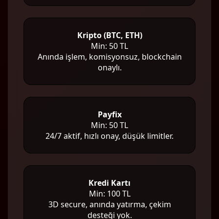
Kripto (BTC, ETH)
Min: 50 TL
Anında işlem, komisyonsuz, blockchain
onaylı.
Payfix
Min: 50 TL
24/7 aktif, hızlı onay, düşük limitler.
Kredi Kartı
Min: 100 TL
3D secure, anında yatırma, çekim
desteği yok.