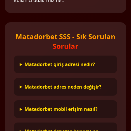
kullanıcı odaklı hizmet.
Matadorbet SSS - Sık Sorulan
Sorular
Matadorbet giriş adresi nedir?
Matadorbet adres neden değişir?
Matadorbet mobil erişim nasıl?