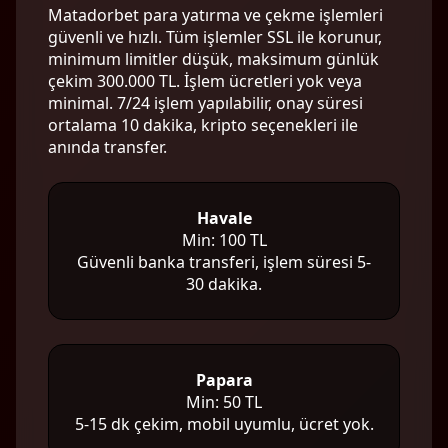
Matadorbet para yatırma ve çekme işlemleri
güvenli ve hızlı. Tüm işlemler SSL ile korunur,
minimum limitler düşük, maksimum günlük
çekim 300.000 TL. İşlem ücretleri yok veya
minimal. 7/24 işlem yapılabilir, onay süresi
ortalama 10 dakika, kripto seçenekleri ile
anında transfer.
Havale
Min: 100 TL
Güvenli banka transferi, işlem süresi 5-
30 dakika.
Papara
Min: 50 TL
5-15 dk çekim, mobil uyumlu, ücret yok.